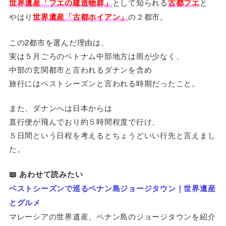
世界遺産「フエの建造物群」
として知られる
古都フエ
と
やはり
世界遺産「古都ホイアン」
の２都市。
この2都市を選んだ理由は、
実は５月ごろのベトナム中部地方は雨が少なく、
中部の玄関都市と言われるダナンを含め
旅行にはベストシーズンと言われる時期だったこと。
また、ダナンへは日本からは
直行便が飛んでおり約５時間程度で行け、
５日間という日程を考えるとちょうどいい行先と言えまし
た。
📖 あわせて読みたい
ベストシーズンで巡るペナン島ジョージタウン｜世界遺産
とグルメ
マレーシアの世界遺産、ペナン島のジョージタウンを紹介