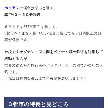
ホイアン
の場合はずっと近く、
車で4０～５０分程度
。
５日間では3都市滞在は難しく、
3都市をくまなく回りたい場合は最低でも６日間以上の日
程が必要です。
余談ですが
ダナン～フエ間をベトナム統一鉄道を利用して
移動
するのが
世界の鉄道好き旅行者やバックパッカーの間でかなりの人
気です。
（私は日程的な都合上で車移動を選択しました）
３都市の特長と見どころ