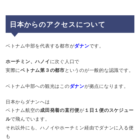
日本からのアクセスについて
ベトナム中部を代表する都市が
ダナン
です。
ホーチミン、ハノイ
に次ぐ人口で
実際に
ベトナム第３の都市
というのが一般的な認識です。
ベトナム中部への観光はこの
ダナン
が拠点になります。
日本からダナンへは
ベトナム航空の
成田発着の直行便
が
１日１便のスケジュー
ル
で飛んでいます。
それ以外にも、ハノイやホーチミン経由でダナンに入る便
も