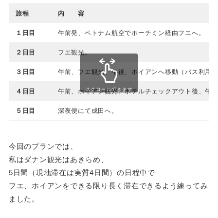
旅程
内 容
１日目
午前発、ベトナム航空でホーチミン経由フエへ。
２日目
フエ観光。
３日目
午前、フエ観光。午後、ホイアンへ移動（バス利用
スクロールできます
４日目
午前、ホイアン観光。ホテルチェックアウト後、午
５日目
深夜便にて成田へ。
今回のプランでは、
私はダナン観光はあきらめ、
5日間（現地滞在は実質4日間）の日程中で
フエ、ホイアンをできる限り長く滞在できるよう練ってみ
ました。