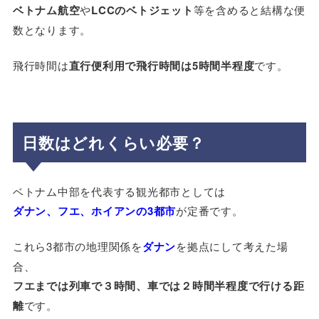
ベトナム航空
や
LCCのベトジェット
等を含めると結構な便
数となります。
飛行時間は
直行便利用で飛行時間は5時間半程度
です。
日数はどれくらい必要？
ベトナム中部を代表する観光都市としては
ダナン、フエ、ホイアンの3都市
が定番です。
これら3都市の地理関係を
ダナン
を拠点にして考えた場
合、
フエまでは列車で３時間、車では２時間半程度で行ける距
離
です。