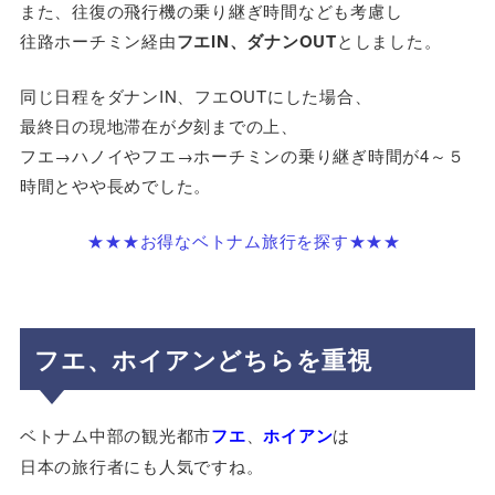
また、往復の飛行機の乗り継ぎ時間なども考慮し
往路ホーチミン経由
フエIN、ダナンOUT
としました。
同じ日程をダナンIN、フエOUTにした場合、
最終日の現地滞在が夕刻までの上、
フエ→ハノイやフエ→ホーチミンの乗り継ぎ時間が4～５
時間とやや長めでした。
★★★お得なベトナム旅行を探す★★★
フエ、ホイアンどちらを重視
ベトナム中部の観光都市
フエ
、
ホイアン
は
日本の旅行者にも人気ですね。