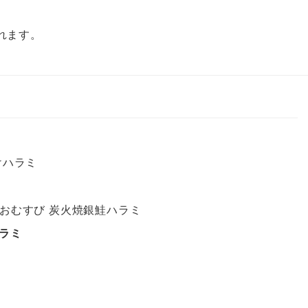
れます。
けハラミ
おむすび 炭火焼銀鮭ハラミ
ラミ