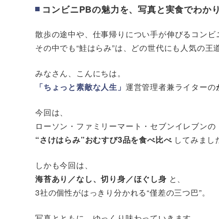
コンビニ
PB
の魅力を、写真と実食でわか
散歩の途中や、仕事帰りについ手が伸びるコンビ
その中でも“鮭はらみ”は、どの世代にも人気の王
みなさん、こんにちは。
「ちょっと素敵な人生」
運営管理者兼ライターの
今回は、
ローソン・ファミリーマート・セブンイレブンの
“
さけはらみ”おむすび3品を食べ比べ
してみまし
しかも今回は、
海苔あり／なし、切り身／ほぐし身
と、
3社の個性がはっきり分かれる“僅差の三つ巴”。
写真とともに、ゆっくり味わっていきます。