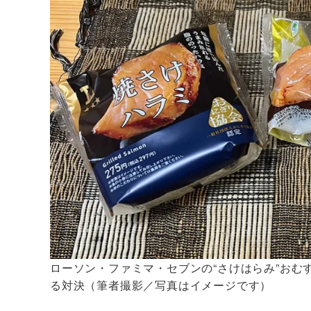
ローソン・ファミマ・セブンの“さけはらみ”おむ
る対決（筆者撮影／写真はイメージです）