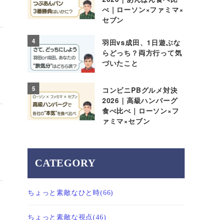
べ｜ローソン×ファミマ×
セブン
4
羽田vs成田、1日遊ぶな
らどっち？両方行って気
づいたこと
5
コンビニPBグルメ対決
2026｜高級ハンバーグ
食べ比べ｜ローソン×フ
ァミマ×セブン
CATEGORY
ちょっと素敵なひと時
(66)
ちょっと素敵な視点
(46)