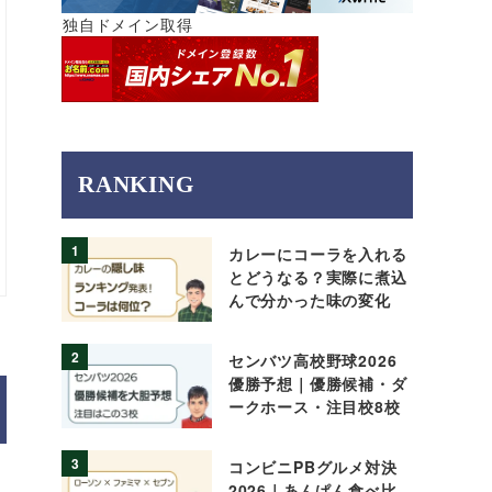
独自ドメイン取得
RANKING
1
カレーにコーラを入れる
とどうなる？実際に煮込
んで分かった味の変化
2
センバツ高校野球2026
優勝予想｜優勝候補・ダ
ークホース・注目校8校
3
コンビニPBグルメ対決
2026｜あんぱん食べ比