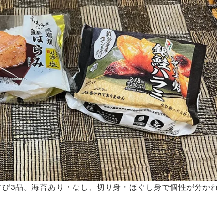
すび3品。海苔あり・なし、切り身・ほぐし身で個性が分か