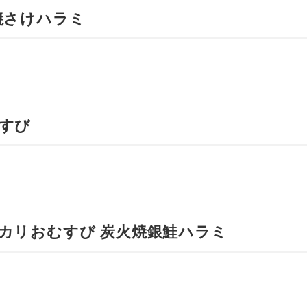
焼さけハラミ
すび
カリおむすび 炭火焼銀鮭ハラミ