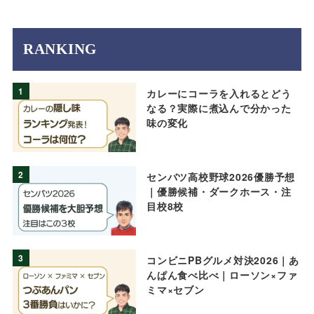
RANKING
1
カレーにコーラを入れるとどう
なる？実際に煮込んで分かった
味の変化
2
センバツ高校野球2026優勝予想
｜優勝候補・ダークホース・注
目校8校
3
コンビニPBグルメ対決2026｜あ
んぱん食べ比べ｜ローソン×ファ
ミマ×セブン