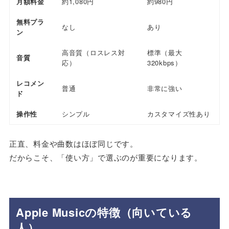
月額料金
約1,080円
約980円
無料プラ
なし
あり
ン
高音質（ロスレス対
標準（最大
音質
応）
320kbps）
レコメン
普通
非常に強い
ド
操作性
シンプル
カスタマイズ性あり
正直、料金や曲数はほぼ同じです。
だからこそ、「使い方」で選ぶのが重要になります。
Apple Musicの特徴（向いている
人）