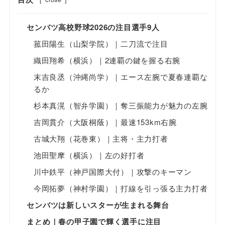
センバツ高校野球2026の注目選手9人
菰田陽生（山梨学院）｜二刀流で注目
織田翔希（横浜）｜2連覇の鍵を握る右腕
末吉良丞（沖縄尚学）｜エース左腕で夏春連覇な
るか
杉本真滉（智弁学園）｜奪三振能力が魅力の左腕
吉岡貫介（大阪桐蔭）｜最速153km右腕
古城大翔（花巻東）｜主将・主力打者
池田聖摩（横浜）｜左の好打者
川中鉄平（神戸国際大付）｜攻撃のキーマン
今岡拓夢（神村学園）｜打線を引っ張る主力打者
センバツは新しいスターが生まれる舞台
まとめ｜春の甲子園で輝く選手に注目