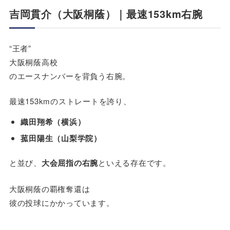
吉岡貫介（大阪桐蔭）｜最速153km右腕
“王者”
大阪桐蔭高校
のエースナンバーを背負う右腕。
最速153kmのストレートを誇り、
織田翔希（横浜）
菰田陽生（山梨学院）
と並び、
大会屈指の右腕
といえる存在です。
大阪桐蔭の覇権奪還は
彼の投球にかかっています。