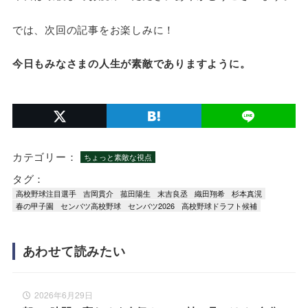
では、次回の記事をお楽しみに！
今日もみなさまの人生が素敵でありますように。
カテゴリー：
ちょっと素敵な視点
タグ：
高校野球注目選手
吉岡貫介
菰田陽生
末吉良丞
織田翔希
杉本真滉
春の甲子園
センバツ高校野球
センバツ2026
高校野球ドラフト候補
あわせて読みたい
2026年6月29日