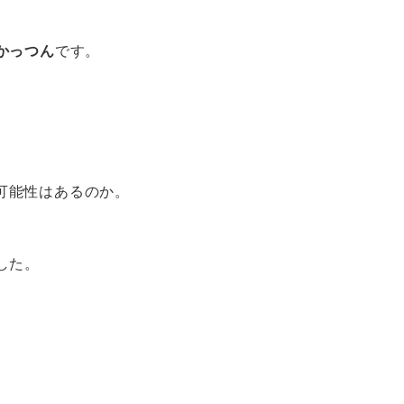
かっつん
です。
る可能性はあるのか。
。
した。