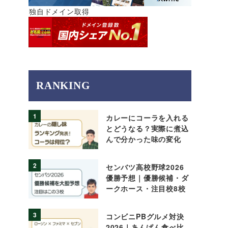
独自ドメイン取得
RANKING
1
カレーにコーラを入れる
とどうなる？実際に煮込
んで分かった味の変化
2
センバツ高校野球2026
優勝予想｜優勝候補・ダ
ークホース・注目校8校
3
コンビニPBグルメ対決
2026｜あんぱん食べ比