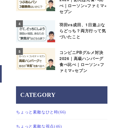
べ｜ローソン×ファミマ×
セブン
4
羽田vs成田、1日遊ぶな
らどっち？両方行って気
づいたこと
5
コンビニPBグルメ対決
2026｜高級ハンバーグ
食べ比べ｜ローソン×フ
ァミマ×セブン
CATEGORY
ちょっと素敵なひと時
(66)
ちょっと素敵な視点
(46)