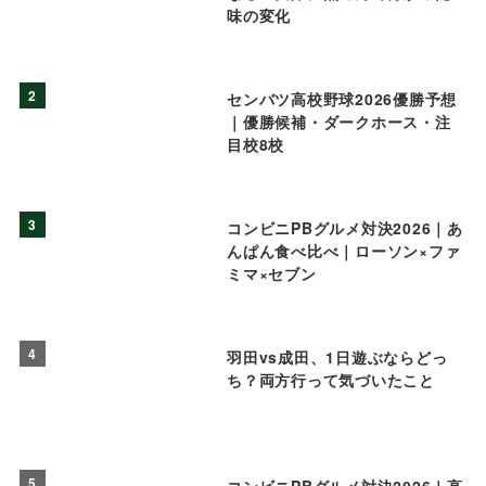
味の変化
2
センバツ高校野球2026優勝予想
｜優勝候補・ダークホース・注
目校8校
3
コンビニPBグルメ対決2026｜あ
んぱん食べ比べ｜ローソン×ファ
ミマ×セブン
4
羽田vs成田、1日遊ぶならどっ
ち？両方行って気づいたこと
5